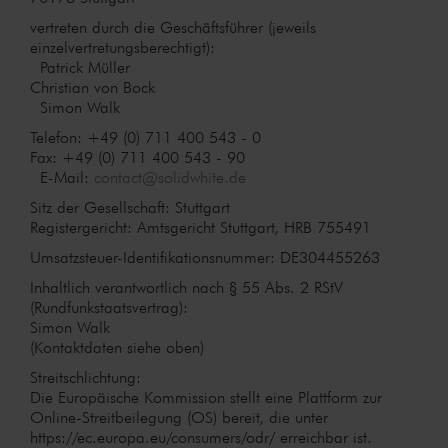
vertreten durch die Geschäftsführer (jeweils
einzelvertretungsberechtigt):
Patrick Müller
Christian von Bock
Simon Walk
Telefon: +49 (0) 711 400 543 - 0
Fax: +49 (0) 711 400 543 - 90
E-Mail:
contact@solidwhite.de
Sitz der Gesellschaft: Stuttgart
Registergericht: Amtsgericht Stuttgart, HRB 755491
Umsatzsteuer-Identifikationsnummer: DE304455263
Inhaltlich verantwortlich nach § 55 Abs. 2 RStV
(Rundfunkstaatsvertrag):
Simon Walk
(Kontaktdaten siehe oben)
Streitschlichtung:
Die Europäische Kommission stellt eine Plattform zur
Online-Streitbeilegung (OS) bereit, die unter
https://ec.europa.eu/consumers/odr/ erreichbar ist.