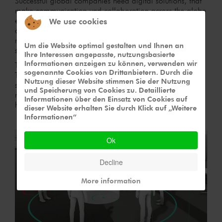
Successful global companies need digital solutions, that
make communication und collaboration across the globe
easier. With
"VDC Interactive"
dormakaba is now able to
We use cookies
deliver virtual product presentations, make virtual
meetings and collaborate in virtual
Um die Website optimal gestalten und Ihnen an
showrooms worldwide.
Ihre Interessen angepasste, nutzungsbasierte
Informationen anzeigen zu können, verwenden wir
The first Annual Multimedia Award was held in 1996.
sogenannte Cookies von Drittanbietern. Durch die
The award for digital brand communication defines the
Nutzung dieser Website stimmen Sie der Nutzung
state of the art and emphasizes the trends in digital
und Speicherung von Cookies zu. Detaillierte
marketing as well as multimedia design. We are very
Informationen über den Einsatz von Cookies auf
honoured to recieve Gold Award for
"VDC Interactive"
.
dieser Website erhalten Sie durch Klick auf „Weitere
Informationen“
Ok
Decline
More information