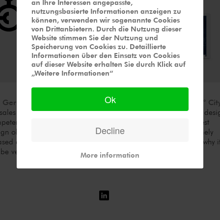
an Ihre Interessen angepasste,
nutzungsbasierte Informationen anzeigen zu
können, verwenden wir sogenannte Cookies
von Drittanbietern. Durch die Nutzung dieser
Website stimmen Sie der Nutzung und
Speicherung von Cookies zu. Detaillierte
Informationen über den Einsatz von Cookies
auf dieser Website erhalten Sie durch Klick auf
„Weitere Informationen“
Ok
 German Design Council
nominated
Sales App "Kaba 360° Cit
 sales app which we developed for
Kaba
, thanks to its special desi
petence.The strict nomination process ensures that only the best
Decline
ign objects and their designers can participate. We are extremely
ased about this, but it also means tough competition which is why i
 be very exciting. Keep your fingers crossed!
More information