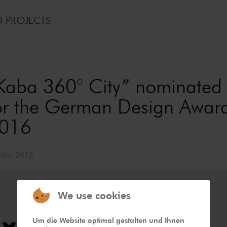
D PROJECTS
Kaba 360° City” nominated
or the German Design Awar
016
May 2015
We use cookies
Um die Website optimal gestalten und Ihnen