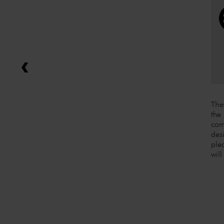
The
the
com
des
ple
will