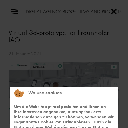
DIGITAL AGENCY BLOG: NEWS AND PROJECTS
Virtual 3d-prototype for Fraunhofer
IAO
21 January 2021
We use cookies
Um die Website optimal gestalten und Ihnen an
Ihre Interessen angepasste, nutzungsbasierte
Informationen anzeigen zu können, verwenden wir
sogenannte Cookies von Drittanbietern. Durch die
Nutzung dieser Website stimmen Sie der Nutzung